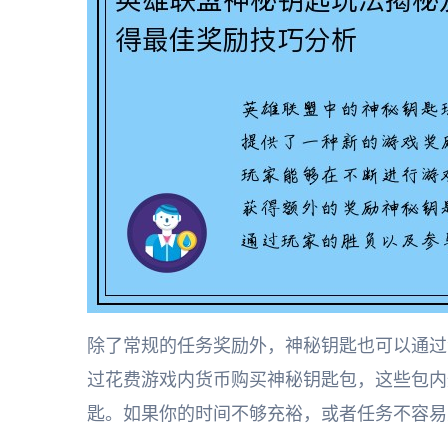
除了常规的任务奖励外，神秘钥匙也可以通过
过花费游戏内货币购买神秘钥匙包，这些包内
匙。如果你的时间不够充裕，或者任务不容易