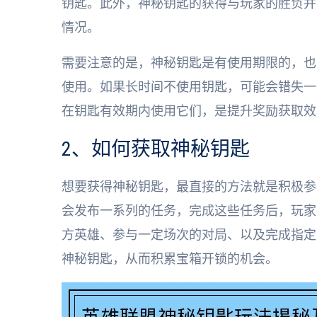
钥匙。此外，神秘钥匙的获得与玩家的胜负并
情况。
需要注意的是，神秘钥匙是有使用期限的，也
使用。如果长时间不使用钥匙，可能会错失一
在钥匙有效期内使用它们，是提升奖励获取效
2、如何获取神秘钥匙
想要获得神秘钥匙，最直接的方法就是积极参
会发布一系列的任务，完成这些任务后，玩家
方英雄、参与一定场次的对局、以及完成指定
神秘钥匙，从而积累宝箱开锁的机会。