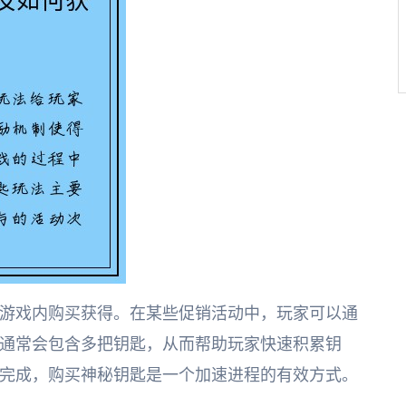
游戏内购买获得。在某些促销活动中，玩家可以通
通常会包含多把钥匙，从而帮助玩家快速积累钥
完成，购买神秘钥匙是一个加速进程的有效方式。