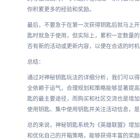
你积累更多的经验和奖励。
最后，不要急于在第一次获得钥匙后就马上开
匙时就急于使用，但实际上，累积一定数量的
否有新的活动或更新内容，以便在合适的时机
总结：
通过对神秘钥匙玩法的详细分析，我们可以得
全依赖于运气，合理规划和策略能够显著提高
匙的最主要途径，而购买和社区交流也是增加
使用钥匙、集中使用钥匙并关注活动信息，是
总的来说，神秘钥匙系统为《英雄联盟》增加
和优化自己的开箱策略，能够获得丰富的奖励