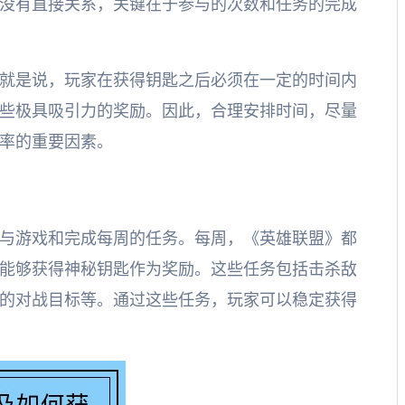
没有直接关系，关键在于参与的次数和任务的完成
就是说，玩家在获得钥匙之后必须在一定的时间内
些极具吸引力的奖励。因此，合理安排时间，尽量
率的重要因素。
与游戏和完成每周的任务。每周，《英雄联盟》都
能够获得神秘钥匙作为奖励。这些任务包括击杀敌
的对战目标等。通过这些任务，玩家可以稳定获得