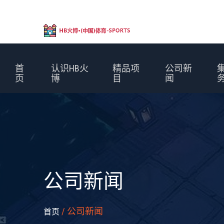
首
认识HB火
精品项
公司新
页
博
目
闻
公司新闻
/ 公司新闻
首页