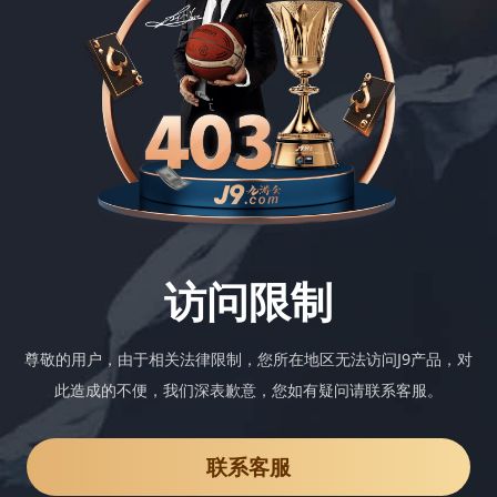
访问限制
尊敬的用户，由于相关法律限制，您所在地区无法访问J9产品，对
此造成的不便，我们深表歉意，您如有疑问请联系客服。
联系客服